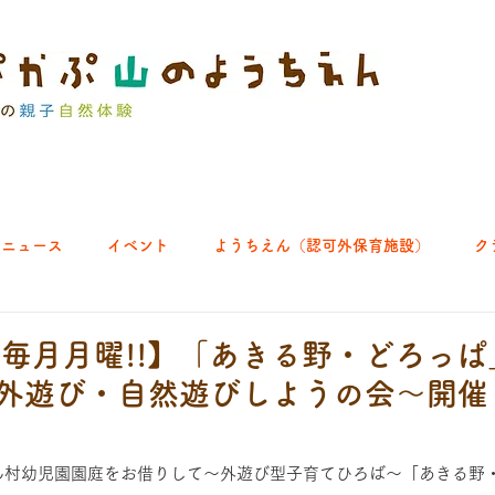
ニュース
イベント
ようちえん（認可外保育施設）
ク
ブ｜よちよち山
クラブ｜English let's go!
クラブ｜おそとで
)～毎月月曜!!】「あきる野・どろっ
外遊び・自然遊びしようの会～開催
ひろば｜あきる野どろっぱ
ひろば｜八王子くわっぱ
ん村幼児園園庭をお借りして～外遊び型子育てひろば～「あきる野