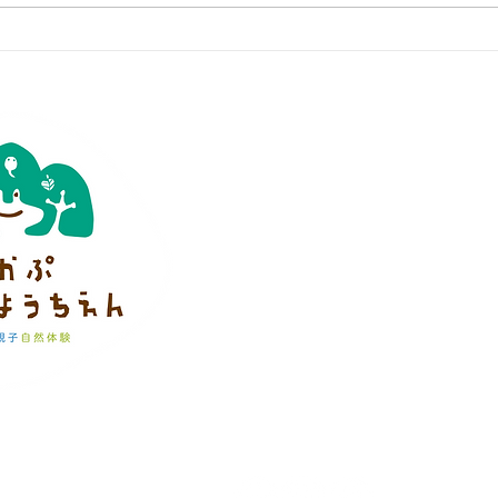
特定非営利活動法人
かぷかぷ山のよ
※ 当法人は学校教育法上の幼稚園ではあり
理事長 小川かなえ
0428-28-1355
info@capucapu-nature-s