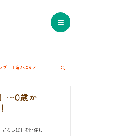
ラブ｜土曜かぷかぷ
アート
ぱ」～0歳か
！
・どろっぱ」を開催し