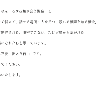
イパーク＆青空こども食堂
ひろば｜森のとしょかん
移住・移
根を下ろすor触れ合う機会」と
けで悩まず、話せる場所・人を持つ、頼れる機関を知る機会」
みてみて！みんなで描いたよ青梅の自然絵画展
メディア掲載
で開催される、濃密すぎない、だけど誰かと繋がれる」
虫とり大作戦
かぷかぷかなえ日記
さかでぃの森のむしめが
場になれたらと思っています。
不要・出入り自由  です。
報告
わくわく山
のびのびデイキャンプ
キャンプクラブ
してください。
いいたします。