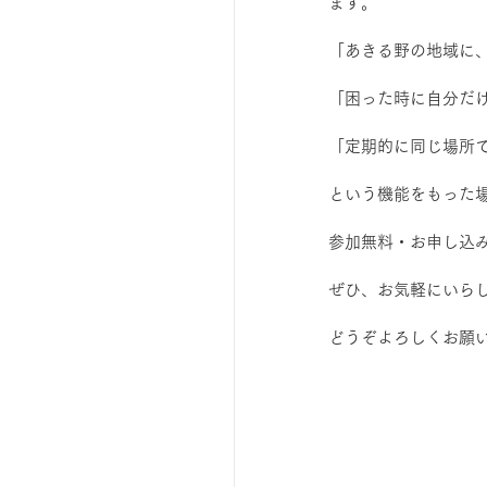
ます。
ひろば｜おそきっこ里山プレ
「あきる野の地域に、
「困った時に自分だ
森とこどものおまつり
「定期的に同じ場所
広報誌・ニュースレター
という機能をもった
参加無料・お申し込み
ボランティア養成講座
ぜひ、お気軽にいら
どうぞよろしくお願
夜カフェ