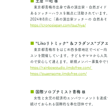
■
土屋 一昭
様
東京都青梅市出身で森の演出家・自然ガイド
あるツッチーハウスを拠点に活動されています
2024年8月に「森の演出家ツッチーの 自然あ
https://cronosjapan.com/tsuchiya/
■
”Likoリトミック” ＆フラダンス”プ
東京都青梅市をはじめ西多摩地区でベビー向け
スンを開催しています。子どもやママから人気
ので安心して通えます。新規メンバー募集中
https://rainbowstudio.jimdofree.com/
https://puaenaome.jimdofree.com/
■
国際ソロプチミスト青梅
様
女性と女児の経済的エンパワーメントを達成
続けておられる国際的な奉仕団体です。