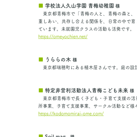
■
学校法人久山学園 青梅幼稚園
様
東京都青梅市で「青梅の人と、青梅の森と、
重しあい、共存し合える関係を、日常の中で育
ています。未就園児クラスの活動も活発です。
https://omeyochien.net/
■
うららの木
様
東京都瑞穂町にある植木屋さんです。庭の設計
■
特定非営利活動法人青梅こども未来
様
東京都青梅市で長く子ども・子育て支援の活
所事業、子育て支援事業、サークル活動など様
https://kodomomirai-ome.com/
■
Soil mag.
様