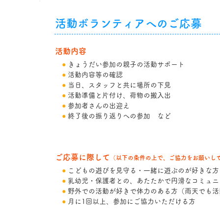
活動ボランティアへのご応募
活動内容
●
きょうだい参加の親子の活動サポート
●
活動内容等の確認
​
●
当日、スタッフと共に場所の下見
​
●
活動準備と片付け、荷物の搬入出
​
●
参加者さんの出迎え
​
●
終了後の振り返りへの参加 など
ご応募に際して
（以下の条件
の上で、ご協力をお願いし
●
こどもの遊びを見守る・一緒に遊ぶのが好きな方
●
乳幼児・保護者との、あたたかで円滑なコミュニ
●
野外での活動が好きで体力のある方（雨天でも活
●
月に1回以上、参加にご協力いただける方