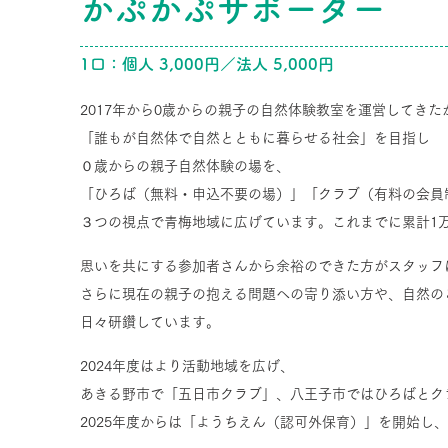
かぷかぷ
サポー
ター
1口：個人
3,
000円／法人 5,000円
2017年から0歳からの親子の自然体験教室を運営してき
「誰もが自然体で自然とともに暮らせる社会」を目指し
０歳からの親子自然体験の場を、
「ひろば（無料・申込不要の場）」「クラブ（有料の会員
３つの視点で青梅地域に広げています。これまでに累計1万
思いを共にする参加者さんから余裕のできた方がスタッフ
さらに現在の親子の抱える問題への寄り添い方や、自然の
日々研鑽しています。
2024年度はより活動地域を広げ、
あきる野市で「
五日市クラブ」
、
八王子市では
ひろばとク
2025年度からは「ようちえん（認可外保育）」を開始し