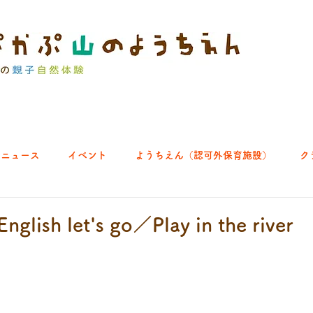
ニュース
イベント
ようちえん（認可外保育施設）
ク
ブ｜よちよち山
クラブ｜English let's go!
クラブ｜おそとで
nglish let's go／Play in the river
ひろば｜あきる野どろっぱ
ひろば｜八王子くわっぱ