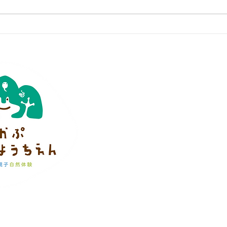
特定非営利活動法人
かぷかぷ山のよ
※ 当法人は学校教育法上の幼稚園ではあり
理事長 小川かなえ
0428-28-1355
info@capucapu-nature-s