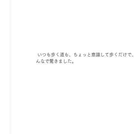
 いつも歩く道も、ちょっと意識して歩くだけで、いくつもの生き物やその暮らしぶりがうかがえることに、み
んなで驚きました。