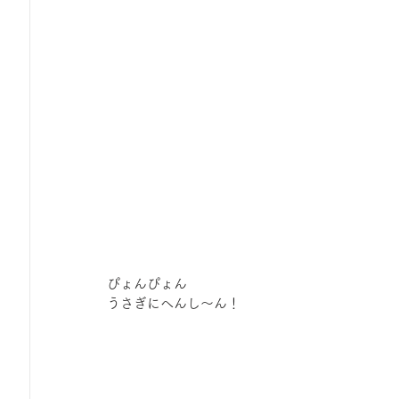
ぴょんぴょん
うさぎにへんし～ん！