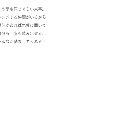
なの夢も同じぐらい大事。
レンジする仲間がいるから
興味があれば気軽に聞いて
​自分も一歩を踏み出せる、
みんなが励ましてくれる！
うちえん
ません。