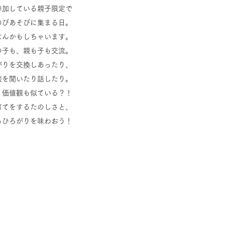
参加している親子限定で
のびあそびに集まる日。
なんかもしちゃいます。
の子も、親も子も交流。
がりを交換しあったり、
談を聞いたり話したり。
、価値観も似ている？！
育てをするたのしさと、
るひろがりを味わおう！