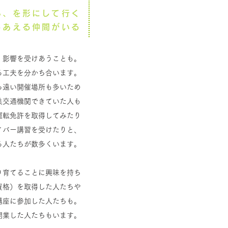
い、を形にして行く
ましあえる仲間がいる
、影響を受けあうことも。
る工夫を分かち合います。
ら遠い開催場所も多いため
共交通機関できていた人も
運転免許を取得してみたり
イバー講習を受けたりと、
る人たちが数多くいます。
り育てることに興味を持ち
資格）を取得した人たちや
講座に
参加した人たちも。
開業した人たちもいます。