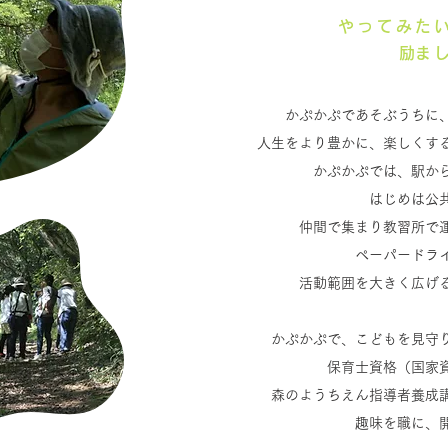
やってみた
​励
かぷかぷであそぶうちに
人生をより豊かに、楽しくす
かぷかぷでは、駅か
はじめは公
仲間で集まり教習所で
ペーパードラ
活動範囲を大きく広げ
かぷかぷで、こどもを見守
保育士資格（国家
森のようちえん指導者養成
趣味を職に、