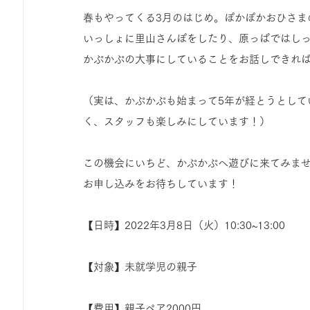
ひろば｜おそきっこ里山プレイパーク＆青空こども食堂
春もやってくる3月のはじめ。ぽかぽかおひさま
いっしょに里山さんぽをしたり、原っぱではし
かぷかぷの大事にしていることをお話しできれ
森とこどものおまつり
みてみて！みんなで描いたよ
（実は、かぷかぷも始まって5年が経とうとして
広報誌・ニュースレター
虫とり大作戦
かぷかぷ
く、スタッフも楽しみにしています！）
この機会にいちど、かぷかぷへ遊びに来てみま
ボランティア養成講座
報告
わくわく山
の
お申し込みをお待ちしています！
【日時】2022年3月8日（火）10:30~13:00
夜カフェ
【対象】未就学児の親子
【費用】親子ペア2000円