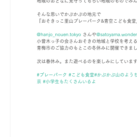
地域のおとなに見守ってもらい地域のものでみ
ひろば｜おそきっこ里山プレイパーク＆青空こども食堂
そんな思いでかぷかぷの地元で
『おそきっこ里山プレーパーク&青空こども食堂
森とこどものおまつり
みてみて！みんなで描いたよ
@hanjo_
nouen.tokyo
 さんや
@satoyama.wonder
小曾木っ子の会さんおそきの地域と学校を考え
青梅市のご協力のもとこの冬休みに開催できま
広報誌・ニュースレター
虫とり大作戦
かぷかぷ
次は春休み。また遊べるのを楽しみにしていま
#プレーパーク
#こども食堂
#かぷかぷ山のよう
ボランティア養成講座
報告
わくわく山
の
京
#小学生もたくさんいるよ
夜カフェ