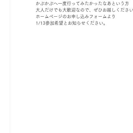
かぷかぷへ一度行ってみたかったなあという方
ひろば｜おそきっこ里山プレイパーク＆青空こども食堂
大人だけでも大歓迎なので、ぜひお越しください
ホームページのお申し込みフォームより
1/13参加希望とお知らせください。
森とこどものおまつり
みてみて！みんなで描いたよ
広報誌・ニュースレター
虫とり大作戦
かぷかぷ
ボランティア養成講座
報告
わくわく山
の
夜カフェ