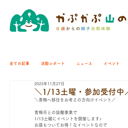
全ての記事
活動レポート
ニュース
イベント
2023年11月27日
クラブ｜くらす森
クラブ｜よちよち山
クラブ｜Eng
＼1/13土曜・参加受付
＼青梅へ移住をお考えの方向けイベント／
ひろば｜青梅はらっぱ
ひろば｜あきる野どろっぱ
青梅市との協働事業で
1/13土曜にイベントを開催します♪
お昼もついてお得！なイベントなので