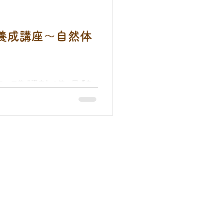
ね
ィア養成講座〜自然体
赤ちゃんカフェ
ティア養成講座』の第一回【自
、夏の虫や生き物たち、川のガサ
ございました！😄 . 次回は
ます。...
うちえん
ません。