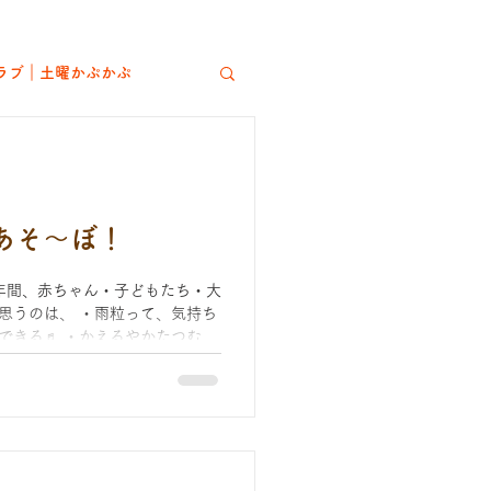
ラブ｜土曜かぷかぷ
ート
あそ～ぼ！
年間、赤ちゃん・子どもたち・大
思うのは、 ・雨粒って、気持ち
住体験
できる♬ ・かえるやかたつむり
地域活動