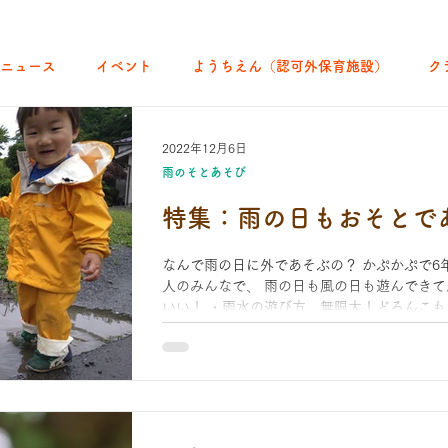
ニュース
イベント
ようちえん（認可外保育施設）
ク
｜よちよち山
クラブ｜English let's go!
クラブ｜おそとでア
2022年12月6日
雨のそとあそび
特集：雨の日もおそとで
ろば｜あきる野どろっぱ
ひろば｜八王子くわっぱ
なんで雨の日に外であそぶの？ かぷかぷで6
人のみんなで、 雨の日も風の日も遊んできて
イパーク＆青空こども食堂
ひろば｜森のとしょかん
移住・移
いい！ ・雨水の遊び方、無限大！どろんこも
など雨の日しか出逢えない生き物がいる！...
てみて！みんなで描いたよ青梅の自然絵画展
メディア掲載