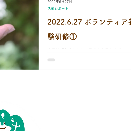
2022年6月27日
虫とり大作戦
かぷかぷかなえ日記
さかでぃの森のむしめが
活動レポート
2022.6.27 ボランテ
告
わくわく山
のびのびデイキャンプ
キャンプクラブ
験研修①
本日は『自然とともに子どもを見守るボラン
然体験研修①】でした。 さかでぃとともに
ガサ、たくさんの学びがありました。ありがとう
8/18木曜、助産師研修。 市民センターで実施し
特定非営利活動法人
かぷかぷ山のよ
※ 当法人は学校教育法上の幼稚園ではあり