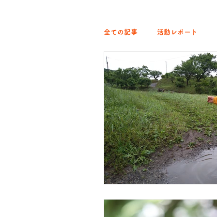
全ての記事
活動レポート
クラブ｜くらす森
クラブ
ひろば｜青梅はらっぱ
ひ
ひろば｜おそきっこ里山プレ
森とこどものおまつり
み