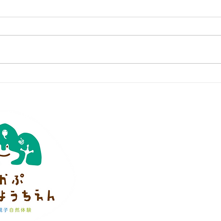
特定非営利活動法人
かぷかぷ山のよ
※ 当法人は学校教育法上の幼稚園ではあり
理事長 小川かなえ
0428-28-1355