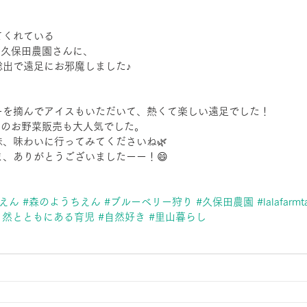
てくれている
ome 久保田農園さんに、
総出で遠足にお邪魔しました♪
ーを摘んでアイスもいただいて、熱くて楽しい遠足でした！
le　さんのお野菜販売も大人気でした。
、味わいに行ってみてくださいね🌿
、ありがとうございましたーー！😄
えん
#森のようちえん
#ブルーベリー狩り
#久保田農園
#lalafarmt
自然とともにある育児
#自然好き
#里山暮らし