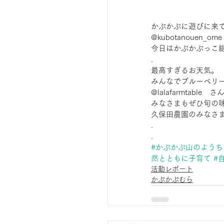
かぷかぷに遊びに来
@kubotanouen_
今日はかぷかぷっこ
.
最高すぎるお天気。
みんなでブルーベリ
@lalafarmtab
みなさまもぜひ旬の味
久保田農園のみなさま
.
.
#かぷかぷ山のようち
然とともに子育て
#
活動レポート
かぷかぷむら