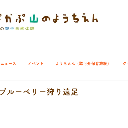
ニュース
イベント
ようちえん（認可外保育施設）
ク
ブ｜よちよち山
クラブ｜English let's go!
クラブ｜おそとで
.25 ブルーベリー狩り遠足
ひろば｜あきる野どろっぱ
ひろば｜八王子くわっぱ