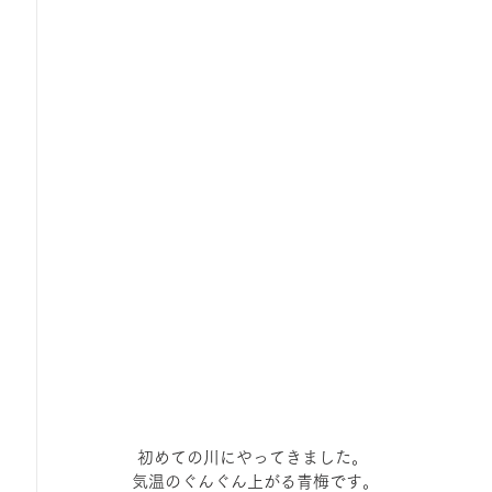
ひろば｜おそきっこ里山プレイパーク＆青空こども食堂
森とこどものおまつり
みてみて！みんなで描いたよ
広報誌・ニュースレター
虫とり大作戦
かぷかぷ
ボランティア養成講座
報告
わくわく山
の
夜カフェ
 初めての川にやってきました。
気温のぐんぐん上がる青梅です。