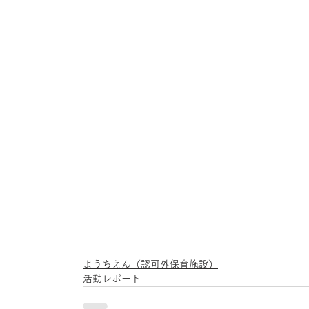
ひろば｜おそきっこ里山プレイパーク＆青空こども食堂
森とこどものおまつり
みてみて！みんなで描いたよ
広報誌・ニュースレター
虫とり大作戦
かぷかぷ
ボランティア養成講座
報告
わくわく山
の
夜カフェ
ようちえん（認可外保育施設）
活動レポート