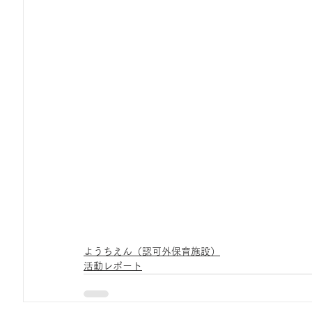
ひろば｜おそきっこ里山プレイパーク＆青空こども食堂
森とこどものおまつり
みてみて！みんなで描いたよ
広報誌・ニュースレター
虫とり大作戦
かぷかぷ
ボランティア養成講座
報告
わくわく山
の
夜カフェ
ようちえん（認可外保育施設）
活動レポート