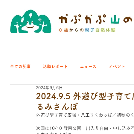
全ての記事
活動レポート
ニュース
イベント
2024年9月6日
クラブ｜くらす森
クラブ｜よちよち山
クラブ｜Eng
2024.9.5 外遊び型
るみさんぽ
ひろば｜青梅はらっぱ
ひろば｜あきる野どろっぱ
外遊び型子育て広場・八王子くわっぱ／初秋の
次回は10/10 陵南公園　出入り自由・申し込