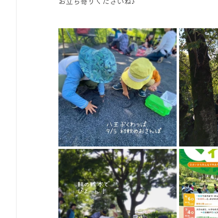
お立ち寄りくださいね♪
ひろば｜おそきっこ里山プレイパーク＆青空こども食堂
森とこどものおまつり
みてみて！みんなで描いたよ
広報誌・ニュースレター
虫とり大作戦
かぷかぷ
ボランティア養成講座
報告
わくわく山
の
夜カフェ