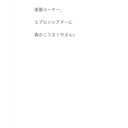
ひろば｜おそきっこ里山プレイパーク＆青空こども食堂
楽器コーナー、
エプロンシアターに
森とこどものおまつり
みてみて！みんなで描いたよ
森のこうさくやさん♪　
広報誌・ニュースレター
虫とり大作戦
かぷかぷ
ボランティア養成講座
報告
わくわく山
の
夜カフェ