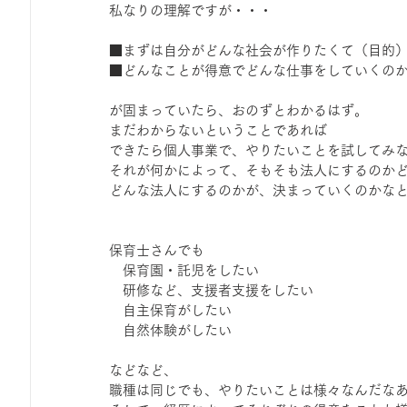
私なりの理解ですが・・・
ひろば｜おそきっこ里山プレイパーク＆青空こども食堂
■まずは自分がどんな社会が作りたくて（目的
■どんなことが得意でどんな仕事をしていくの
森とこどものおまつり
みてみて！みんなで描いたよ
が固まっていたら、おのずとわかるはず。
まだわからないということであれば
できたら個人事業で、やりたいことを試してみ
広報誌・ニュースレター
虫とり大作戦
かぷかぷ
それが何かによって、そもそも法人にするのか
どんな法人にするのかが、決まっていくのかな
ボランティア養成講座
報告
わくわく山
の
保育士さんでも
　保育園・託児をしたい
　研修など、支援者支援をしたい
夜カフェ
　自主保育がしたい
　自然体験がしたい
などなど、
職種は同じでも、やりたいことは様々なんだな