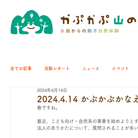
全ての記事
活動レポート
ニュース
イベント
2024年4月14日
クラブ｜くらす森
クラブ｜よちよち山
クラブ｜Eng
2024.4.14 かぷかぷ
春ですね。
ひろば｜青梅はらっぱ
ひろば｜あきる野どろっぱ
最近、こども向け・自然系の事業を始めようと
法人のありかたについて、質問されることが多