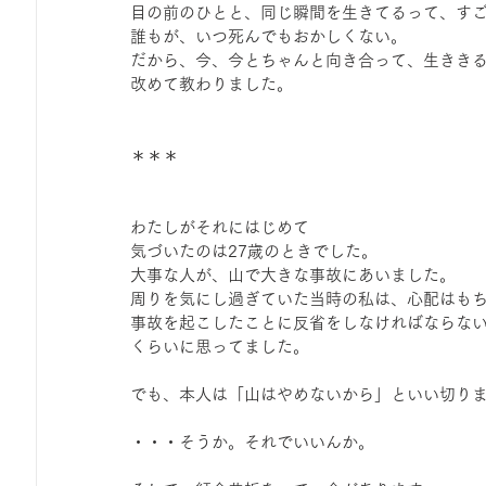
目の前のひとと、同じ瞬間を生きてるって、す
ひろば｜おそきっこ里山プレイパーク＆青空こども食堂
誰もが、いつ死んでもおかしくない。
だから、今、今とちゃんと向き合って、生きき
改めて教わりました。
森とこどものおまつり
みてみて！みんなで描いたよ
＊＊＊
広報誌・ニュースレター
虫とり大作戦
かぷかぷ
わたしがそれにはじめて
気づいたのは27歳のときでした。
大事な人が、山で大きな事故にあいました。
ボランティア養成講座
報告
わくわく山
の
周りを気にし過ぎていた当時の私は、心配はも
事故を起こしたことに反省をしなければならな
くらいに思ってました。
夜カフェ
でも、本人は「山はやめないから」といい切り
・・・そうか。それでいいんか。