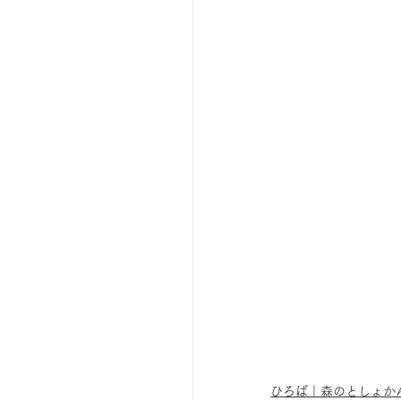
ひろば｜おそきっこ里山プレ
森とこどものおまつり
広報誌・ニュースレター
ボランティア養成講座
夜カフェ
ひろば｜森のとしょか