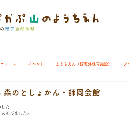
ニュース
イベント
ようちえん（認可外保育施設）
ク
ブ｜よちよち山
クラブ｜English let's go!
クラブ｜おそとで
1.24 森のとしょかん・師岡会館
のした
ひろば｜あきる野どろっぱ
ひろば｜八王子くわっぱ
あそびました♪