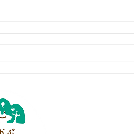
特定非営利活動法人
かぷかぷ山のよ
※ 当法人は学校教育法上の幼稚園ではあり
理事長 小川かなえ