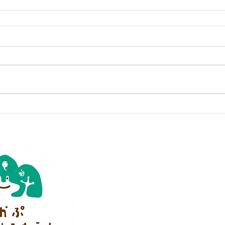
特定非営利活動法人
かぷかぷ山のよ
※ 当法人は学校教育法上の幼稚園ではあり
理事長 小川かなえ