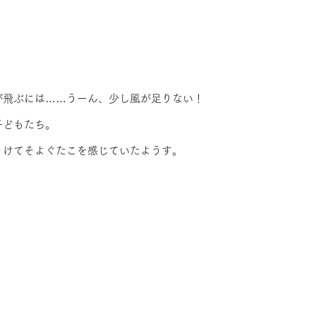
が飛ぶには……うーん、少し風が足りない！
子どもたち。
うけてそよぐたこを感じていたようす。