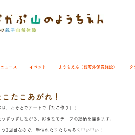
ニュース
イベント
ようちえん（認可外保育施設）
ク
ブ｜よちよち山
クラブ｜English let's go!
クラブ｜おそとで
5 たこたこあがれ！
ぷは、おそとでアートで「たこ作り」！
ひろば｜あきる野どろっぱ
ひろば｜八王子くわっぱ
なうずうずしながら、好きなモチーフの絵柄を描きます。
もう3回目なので、手慣れた子たちも多く早い早い！