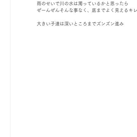
雨のせいで川の水は濁っているかと思ったら
ひろば｜おそきっこ里山プレイパーク＆青空こども食堂
ぜーんぜんそんな事なく、底までよく見えるキ
大きい子達は深いところまでズンズン進み
森とこどものおまつり
みてみて！みんなで描いたよ
広報誌・ニュースレター
虫とり大作戦
かぷかぷ
ボランティア養成講座
報告
わくわく山
の
夜カフェ