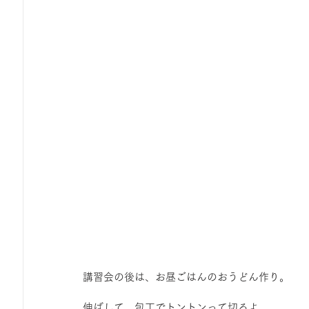
講習会の後は、お昼ごはんのおうどん作り。
伸ばして、包丁でトントンって切るよ。