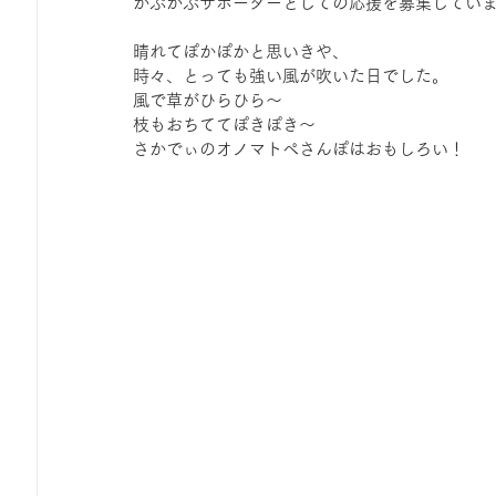
かぷかぷサポーターとしての応援を募集してい
ひろば｜おそきっこ里山プレイパーク＆青空こども食堂
晴れてぽかぽかと思いきや、
時々、とっても強い風が吹いた日でした。
風で草がひらひら～
森とこどものおまつり
みてみて！みんなで描いたよ
枝もおちててぽきぽき～
さかでぃのオノマトペさんぽはおもしろい！
広報誌・ニュースレター
虫とり大作戦
かぷかぷ
ボランティア養成講座
報告
わくわく山
の
夜カフェ