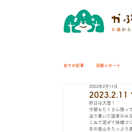
全ての記事
活動レポート
2023年2月11日
クラブ｜くらす森
クラ
2023.2.
昨日は大雪！
今朝もたくさん残っ
ひろば｜青梅はらっぱ
辿り着いた猛者のみ
こねて混ぜて味噌󠄀
冬の里山をたっぷり満