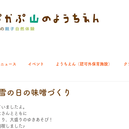
ニュース
イベント
ようちえん（認可外保育施設）
ク
ブ｜よちよち山
クラブ｜English let's go!
クラブ｜おそとで
11 雪の日の味噌󠄀づくり
ていましたよ。
ひろば｜あきる野どろっぱ
ひろば｜八王子くわっぱ
なさんとともに
づくり、大盛りのゆきあそび！
喫しました♪