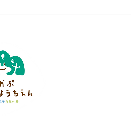
特定非営利活動法人
かぷかぷ山のよ
※ 当法人は学校教育法上の幼稚園ではあり
理事長 小川かなえ
0428-28-1355
info@capucapu-nature-s