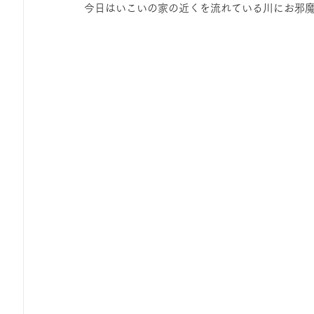
今日はいこいの家の近くを流れている川にお邪
ひろば｜おそきっこ里山プレイパーク＆青空こども食堂
森とこどものおまつり
みてみて！みんなで描いたよ
広報誌・ニュースレター
虫とり大作戦
かぷかぷ
ボランティア養成講座
報告
わくわく山
の
夜カフェ