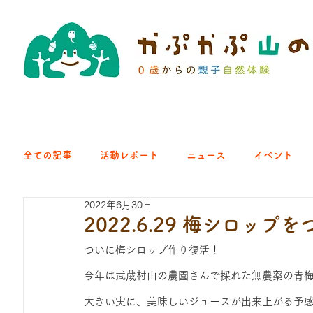
全ての記事
活動レポート
ニュース
イベント
2022年6月30日
クラブ｜くらす森
クラブ｜よちよち山
クラブ｜Eng
2022.6.29 梅シロップ
ついに梅シロップ作り復活！
ひろば｜青梅はらっぱ
ひろば｜あきる野どろっぱ
今年は武蔵村山の農園さんで採れた無農薬の青
大きい実に、美味しいジュースが出来上がる予