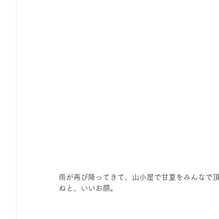
ひろば｜おそきっこ里山プレイパーク＆青空こども食堂
森とこどものおまつり
みてみて！みんなで描いたよ
広報誌・ニュースレター
虫とり大作戦
かぷかぷ
ボランティア養成講座
報告
わくわく山
の
夜カフェ
雨が再び降ってきて、山小屋で甘夏をみんなで
ねと、いいお顔。