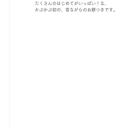
たくさんのはじめてがいっぱい！な、
ひろば｜おそきっこ里山プレイパーク＆青空こども食堂
かぷかぷ初の、昔ながらのお餅つきです。
森とこどものおまつり
みてみて！みんなで描いたよ
広報誌・ニュースレター
虫とり大作戦
かぷかぷ
ボランティア養成講座
報告
わくわく山
の
夜カフェ