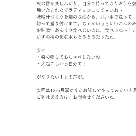
火の番を楽しんだり、自分で持ってきたお芋を
ひろば｜おそきっこ里山プレイパーク＆青空こども食堂
焼いたとれたてラディッシュって甘いね～
味噌汁づくりを畑の収穫から、井戸水で洗って
切って盛り付けまで。じゃがいもとだいこんの
森とこどものおまつり
みてみて！みんなで描いたよ
お味噌汁あんまり食べないのに、食べるね～！
ゆずの種の化粧水もとろとろだったね。
次は
広報誌・ニュースレター
虫とり大作戦
かぷかぷ
・染め物しておしゃれしたいね
・火起こしから自分で！
がやりたい！との声が。
ボランティア養成講座
報告
わくわく山
の
次回は12/5月曜にまたお試しでやってみたいと
ご興味ある方は、お問合せくださいね。
夜カフェ