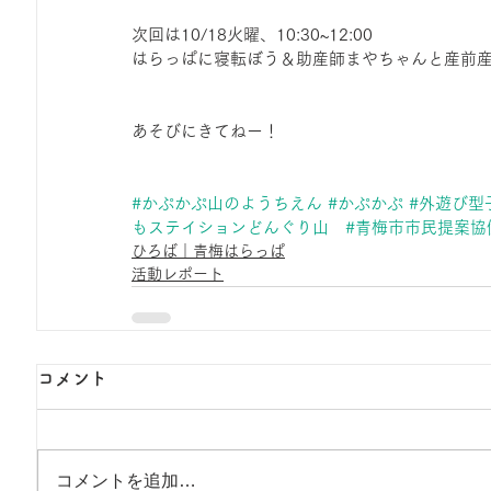
次回は10/18火曜、10:30~12:00　
はらっぱに寝転ぼう＆助産師まやちゃんと産前産
あそびにきてねー！
#かぷかぷ山のようちえん
#かぷかぷ
#外遊び型
もステイションどんぐり山
#青梅市市民提案協
ひろば｜青梅はらっぱ
活動レポート
コメント
コメントを追加…