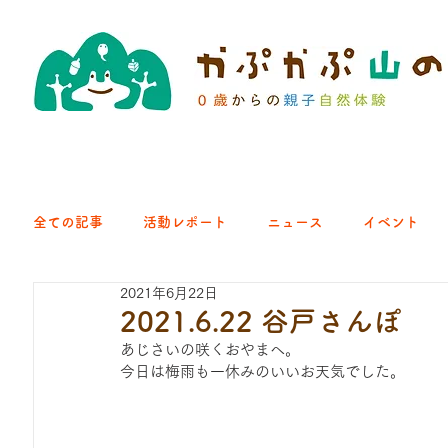
全ての記事
活動レポート
ニュース
イベント
2021年6月22日
クラブ｜くらす森
クラブ｜よちよち山
クラブ｜Eng
2021.6.22 谷戸さんぽ
あじさいの咲くおやまへ。
今日は梅雨も一休みのいいお天気でした。
ひろば｜青梅はらっぱ
ひろば｜あきる野どろっぱ