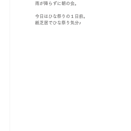
雨が降らずに朝の会。
ひろば｜おそきっこ里山プレイパーク＆青空こども食堂
今日はひな祭りの１日前。
紙芝居でひな祭り気分♪
森とこどものおまつり
みてみて！みんなで描いたよ
広報誌・ニュースレター
虫とり大作戦
かぷかぷ
ボランティア養成講座
報告
わくわく山
の
夜カフェ