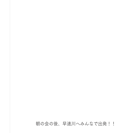
ひろば｜おそきっこ里山プレイパーク＆青空こども食堂
森とこどものおまつり
みてみて！みんなで描いたよ
広報誌・ニュースレター
虫とり大作戦
かぷかぷ
ボランティア養成講座
報告
わくわく山
の
夜カフェ
朝の会の後、早速川へみんなで出発！！