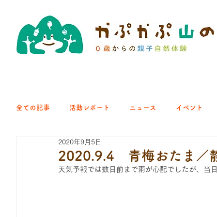
全ての記事
活動レポート
ニュース
イベント
2020年9月5日
クラブ｜くらす森
クラブ｜よちよち山
クラブ｜Eng
2020.9.4 青梅おた
天気予報では数日前まで雨が心配でしたが、当
ひろば｜青梅はらっぱ
ひろば｜あきる野どろっぱ