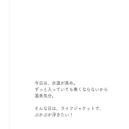
ひろば｜おそきっこ里山プレイパーク＆青空こども食堂
森とこどものおまつり
みてみて！みんなで描いたよ
広報誌・ニュースレター
虫とり大作戦
かぷかぷ
ボランティア養成講座
報告
わくわく山
の
今日は、水温が高め。
ずっと入っていても寒くならないから
温泉気分。
夜カフェ
そんな日は、ライフジャケットで、
ぷかぷか浮きたい！