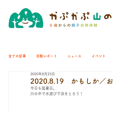
全ての記事
活動レポート
ニュース
イベント
2020年8月23日
クラブ｜くらす森
クラブ｜よちよち山
クラブ｜Eng
2020.8.19 かもしか
今日も猛暑日。
川の中で水遊びで涼をとろう！
ひろば｜青梅はらっぱ
ひろば｜あきる野どろっぱ