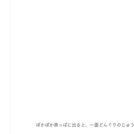
ぽかぽか原っぱに出ると、一面どんぐりのじゅ