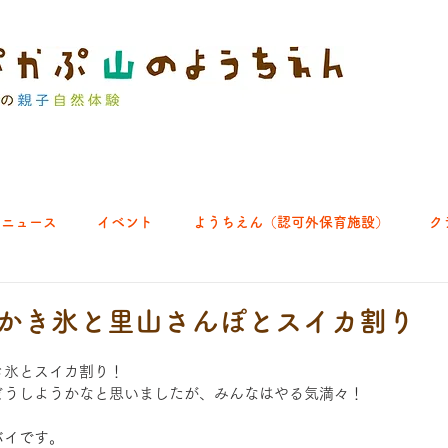
ニュース
イベント
ようちえん（認可外保育施設）
ク
ブ｜よちよち山
クラブ｜English let's go!
クラブ｜おそとで
.16 かき氷と里山さんぽとスイカ割り
き氷とスイカ割り！
ひろば｜あきる野どろっぱ
ひろば｜八王子くわっぱ
どうしようかなと思いましたが、みんなはやる気満々！
バイです。