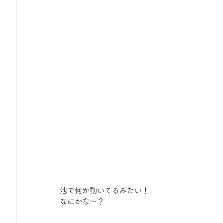
池で何か動いてるみたい！
なにかな～？