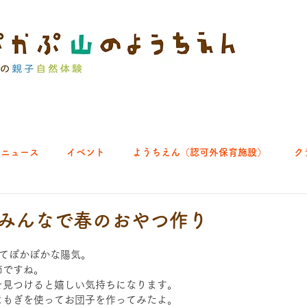
ニュース
イベント
ようちえん（認可外保育施設）
ク
ブ｜よちよち山
クラブ｜English let's go!
クラブ｜おそとで
.23 みんなで春のおやつ作り
いてぽかぽかな陽気。
ひろば｜あきる野どろっぱ
ひろば｜八王子くわっぱ
節ですね。
を見つけると嬉しい気持ちになります。
よもぎを使ってお団子を作ってみたよ。