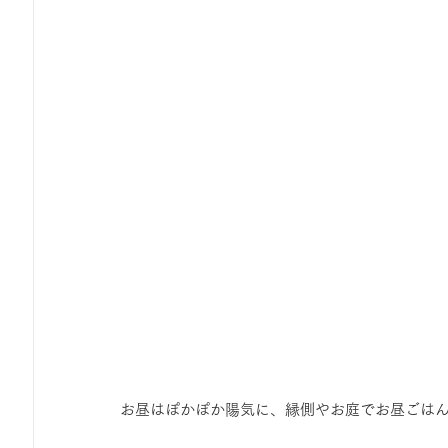
お昼はぽかぽか陽気に、縁側やお庭でお昼ごは