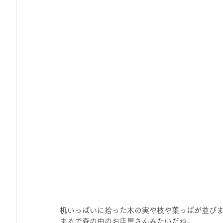
机いっぱいに拾った木の実や枝や葉っぱが並び
まるで森の中のお店屋さんみたいだね。