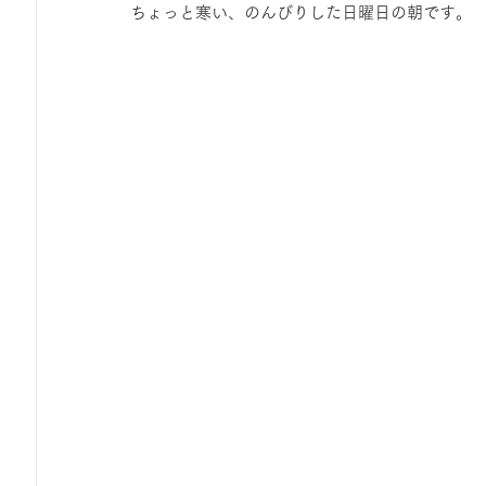
ちょっと寒い、のんびりした日曜日の朝です。
ひろば｜おそきっこ里山プレイパーク＆青空こども食堂
森とこどものおまつり
みてみて！みんなで描いたよ
広報誌・ニュースレター
虫とり大作戦
かぷかぷ
ボランティア養成講座
報告
わくわく山
の
夜カフェ