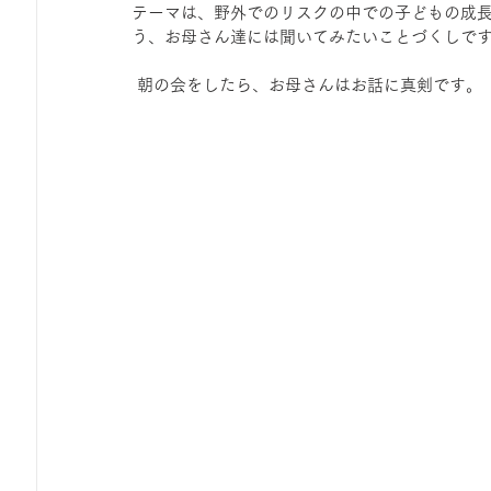
テーマは、野外でのリスクの中での子どもの成
ひろば｜おそきっこ里山プレイパーク＆青空こども食堂
う、お母さん達には聞いてみたいことづくしで
 朝の会をしたら、お母さんはお話に真剣です。
森とこどものおまつり
みてみて！みんなで描いたよ
広報誌・ニュースレター
虫とり大作戦
かぷかぷ
ボランティア養成講座
報告
わくわく山
の
夜カフェ