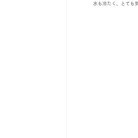
水も冷たく、とても
ひろば｜おそきっこ里山プレ
森とこどものおまつり
広報誌・ニュースレター
ボランティア養成講座
夜カフェ