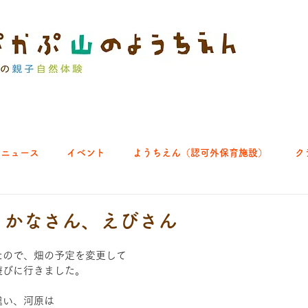
ニュース
イベント
ようちえん（認可外保育施設）
ク
ブ｜よちよち山
クラブ｜English let's go!
クラブ｜おそとで
.6 さかなさん、えびさん
たので、畑の予定を変更して
ひろば｜あきる野どろっぱ
ひろば｜八王子くわっぱ
遊びに行きました。
違い、河原は