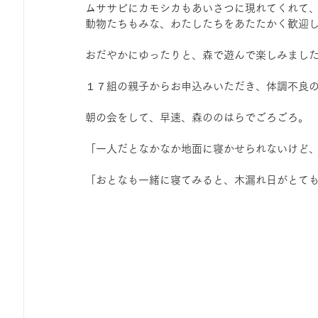
ムササビにカモシカもあいさつに現れてくれて
ひろば｜おそきっこ里山プレイパーク＆青空こども食堂
動物たちもみな、わたしたちをあたたかく歓迎
おだやかにゆったりと、森で遊んで楽しみまし
森とこどものおまつり
みてみて！みんなで描いたよ
１７組の親子からお申込みいただき、体調不良
朝の会をして、早速、森ののはらでごろごろ。
広報誌・ニュースレター
虫とり大作戦
かぷかぷ
「一人だとなかなか地面に寝かせられないけど
「おとなも一緒に寝てみると、木漏れ日がとて
ボランティア養成講座
報告
わくわく山
の
夜カフェ