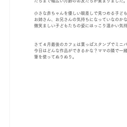
だちまで幅広い月齢のお友だちが集まりました
ひろば｜おそきっこ里山プレイパーク＆青空こども食堂
小さな赤ちゃんを優しい眼差しで見つめる子ど
お姉さん、お兄さんの気持ちになっていなのかな
微笑ましい子どもたちの姿にほっこり温かい気
森とこどものおまつり
みてみて！みんなで描いたよ
さて４月最後のカフェは葉っぱスタンプでミニ
広報誌・ニュースレター
虫とり大作戦
かぷかぷ
今日はどんな作品ができるかな？ママの隣で一
筆を使ってぬりぬり。
ボランティア養成講座
報告
わくわく山
の
夜カフェ