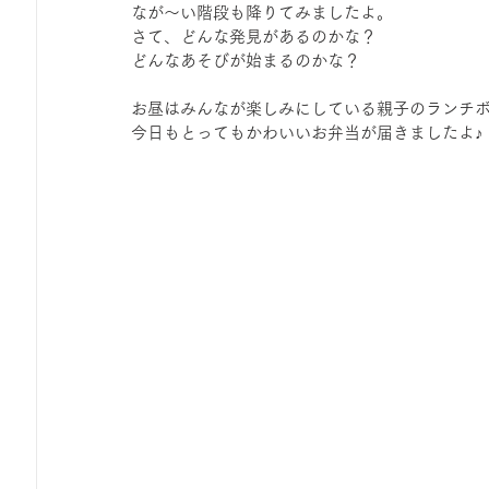
なが～い階段も降りてみましたよ。
ひろば｜おそきっこ里山プレイパーク＆青空こども食堂
さて、どんな発見があるのかな？
どんなあそびが始まるのかな？
森とこどものおまつり
みてみて！みんなで描いたよ
お昼はみんなが楽しみにしている親子のランチ
今日もとってもかわいいお弁当が届きましたよ♪
広報誌・ニュースレター
虫とり大作戦
かぷかぷ
ボランティア養成講座
報告
わくわく山
の
夜カフェ