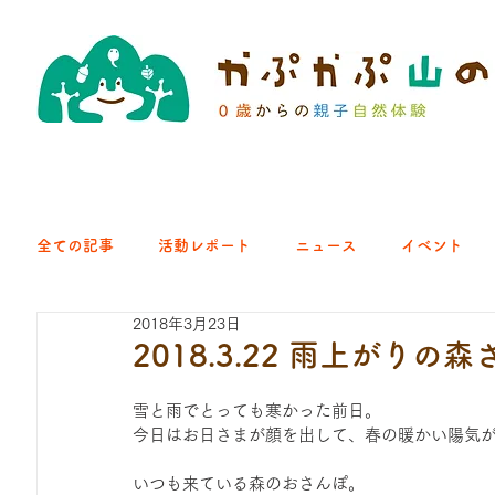
全ての記事
活動レポート
ニュース
イベント
2018年3月23日
クラブ｜くらす森
クラブ｜よちよち山
クラブ｜Eng
2018.3.22 雨上がり
雪と雨でとっても寒かった前日。
ひろば｜青梅はらっぱ
ひろば｜あきる野どろっぱ
今日はお日さまが顔を出して、春の暖かい陽気
いつも来ている森のおさんぽ。