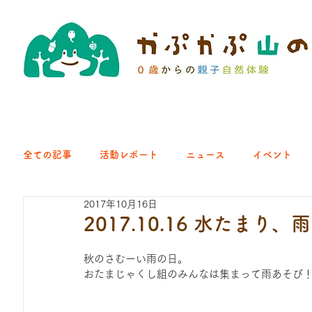
全ての記事
活動レポート
ニュース
イベント
2017年10月16日
クラブ｜くらす森
クラブ｜よちよち山
クラブ｜Eng
2017.10.16 水たまり、
秋のさむーい雨の日。
ひろば｜青梅はらっぱ
ひろば｜あきる野どろっぱ
おたまじゃくし組のみんなは集まって雨あそび