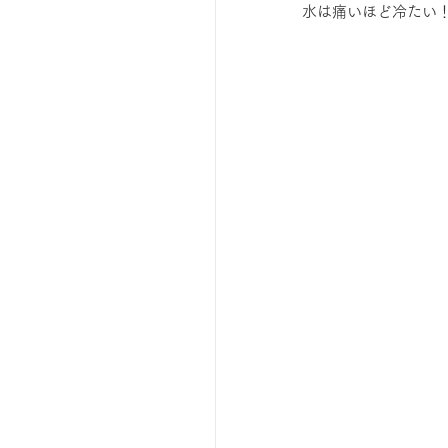
水は痛いほど冷たい
ひろば｜おそきっこ里山プレ
森とこどものおまつり
広報誌・ニュースレター
ボランティア養成講座
夜カフェ