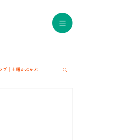
ラブ｜土曜かぷかぷ
アート
！