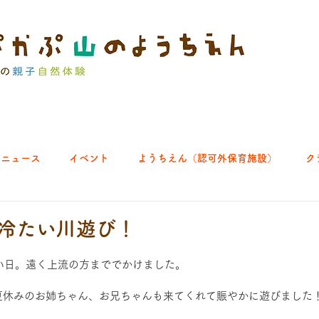
ニュース
イベント
ようちえん（認可外保育施設）
ク
ブ｜よちよち山
クラブ｜English let's go!
クラブ｜おそとで
24 冷たい川遊び！
い日。遠く上流の方まででかけました。
ひろば｜あきる野どろっぱ
ひろば｜八王子くわっぱ
夏休みのお姉ちゃん、お兄ちゃんも来てくれて賑やかに遊びました