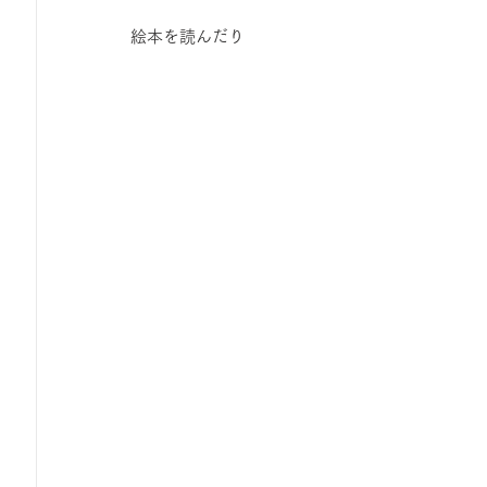
ひろば｜おそきっこ里山プレイパーク＆青空こども食堂
絵本を読んだり
森とこどものおまつり
みてみて！みんなで描いたよ
広報誌・ニュースレター
虫とり大作戦
かぷかぷ
ボランティア養成講座
報告
わくわく山
の
夜カフェ