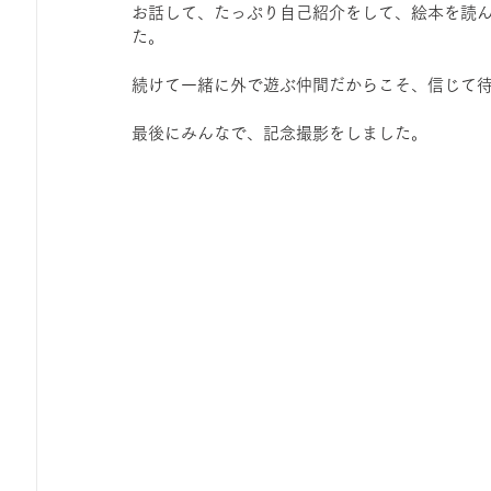
お話して、たっぷり自己紹介をして、絵本を読
ひろば｜おそきっこ里山プレイパーク＆青空こども食堂
た。
続けて一緒に外で遊ぶ仲間だからこそ、信じて
森とこどものおまつり
みてみて！みんなで描いたよ
最後にみんなで、記念撮影をしました。
広報誌・ニュースレター
虫とり大作戦
かぷかぷ
ボランティア養成講座
報告
わくわく山
の
夜カフェ