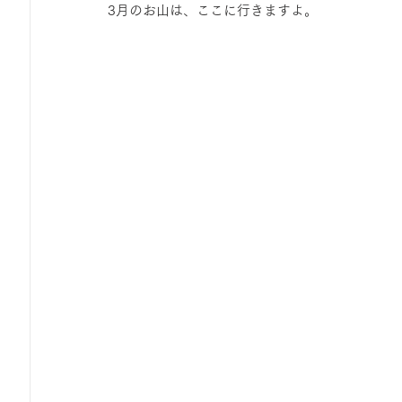
3月のお山は、ここに行きますよ。
ひろば｜おそきっこ里山プレイパーク＆青空こども食堂
森とこどものおまつり
みてみて！みんなで描いたよ
広報誌・ニュースレター
虫とり大作戦
かぷかぷ
ボランティア養成講座
報告
わくわく山
の
夜カフェ